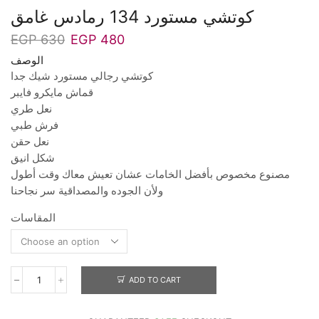
كوتشي مستورد 134 رمادس غامق
EGP
630
EGP
480
الوصف
كوتشي رجالي مستورد شيك جدا
قماش مايكرو فايبر
نعل طري
فرش طبي
نعل حقن
شكل انيق
مصنوع مخصوص بأفضل الخامات عشان تعيش معاك وقت أطول
ولأن الجوده والمصداقية سر نجاحنا
المقاسات
ADD TO CART