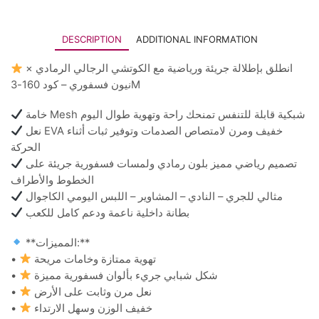
DESCRIPTION
ADDITIONAL INFORMATION
انطلق بإطلالة جريئة ورياضية مع الكوتشي الرجالي الرمادي ×
نيون فسفوري – كود 160-3M
خامة Mesh شبكية قابلة للتنفس تمنحك راحة وتهوية طوال اليوم
نعل EVA خفيف ومرن لامتصاص الصدمات وتوفير ثبات أثناء
الحركة
تصميم رياضي مميز بلون رمادي ولمسات فسفورية جريئة على
الخطوط والأطراف
مثالي للجري – النادي – المشاوير – اللبس اليومي الكاجوال
بطانة داخلية ناعمة ودعم كامل للكعب
**المميزات:**
•
تهوية ممتازة وخامات مريحة
•
شكل شبابي جريء بألوان فسفورية مميزة
•
نعل مرن وثابت على الأرض
•
خفيف الوزن وسهل الارتداء